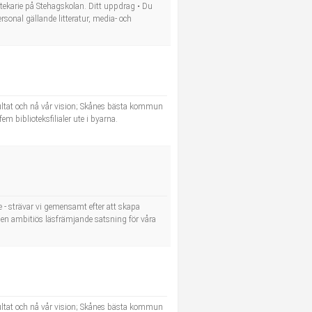
iotekarie på Stehagskolan. Ditt uppdrag • Du
ersonal gällande litteratur, media- och
sultat och nå vår vision; Skånes bästa kommun
m biblioteksfilialer ute i byarna.
 - strävar vi gemensamt efter att skapa
 en ambitiös läsfrämjande satsning för våra
sultat och nå vår vision; Skånes bästa kommun