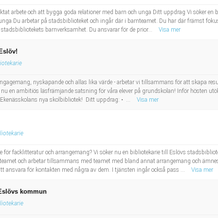
iktat arbete och att bygga goda relationer med barn och unga Ditt uppdrag Vi söker en b
unga.Du arbetar på stadsbiblioteket och ingår där i barnteamet. Du har där främst fok
 stadsbibliotekets barnverksamhet. Du ansvarar för de prior...
Visa mer
Eslöv!
liotekarie
 engagemang, nyskapande och allas lika värde - arbetar vi tillsammans för att skapa re
 en ambitiös läsfrämjande satsning för våra elever på grundskolan! Inför hösten utökar 
ll Ekenässkolans nya skolbibliotek! Ditt uppdrag: • ...
Visa mer
liotekarie
för facklitteratur och arrangemang? Vi söker nu en bibliotekarie till Eslövs stadsbibliote
xenteamet och arbetar tillsammans med teamet med bland annat arrangemang och ämnesbe
ansvara för kontakten med några av dem. I tjänsten ingår också pass ...
Visa mer
 i Eslövs kommun
liotekarie