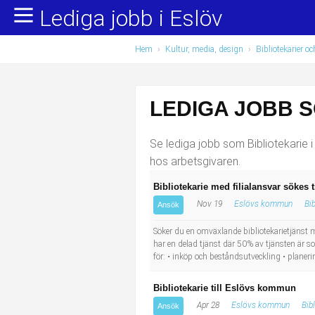
Lediga jobb i Eslöv
Yrkesområden
Populära jobb
Hem
›
Kultur, media, design
›
Bibliotekarier oc
Administration, ekonomi, juridik
Undersköterska, hemtjänst och äldreboende
Bygg och anläggning
Städare/Lokalvårdare
LEDIGA JOBB S
Chefer och verksamhetsledare
Barnskötare
Se lediga jobb som Bibliotekarie i
Data/IT
Lärare i förskola/Förskollärare
hos arbetsgivaren.
Bibliotekarie med filialansvar sökes
Försäljning, inköp, marknadsföring
Lagerarbetare
Nov 19
Eslövs kommun
Bib
Ansök
Hantverksyrken
Bussförare/Busschaufför
Söker du en omväxlande bibliotekarietjänst m
har en delad tjänst där 50% av tjänsten är s
för: • inköp och beståndsutveckling • planer
Hotell, restaurang, storhushåll
Elevassistent
Bibliotekarie till Eslövs kommun
Hälso- och sjukvård
Personlig assistent
Apr 28
Eslövs kommun
Bib
Ansök