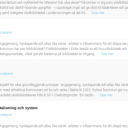
äcka läslust och nyfikenhet för litteratur hos våra elever? Då önskar vi dig som skolbibl
koltid och därtill hörande uppgifter. • I uppdraget ingår att ge stöd till både elever och p
mt integrera skolbiblioteket i undervisningen så det bli...
Visa mer
iotekarie
 engagemang, nyskapande och allas lika värde - arbetar vi tillsammans för att skapa re
 kommun har sex folkbibliotek? Folkbiblioteken i Eslöv består av ett huvudbibliotek och fe
talogsamarbete, vilket gör att böckerna på biblioteken är tillgäng...
Visa mer
liotekarie
respekt för våra grundläggande principer - engagemang, nyskapande och allas lika värde
ra den mest attraktiva kommunen att bo och verka i Skåne år 2025. Eslövs kommun gör nu
ntalet skolbibliotekarier från 8 till 13 heltidstjänster. En skolbi...
Visa mer
italisering och system
iotekarie
 engagemang, nyskapande och allas lika värde - arbetar vi tillsammans för att skapa re