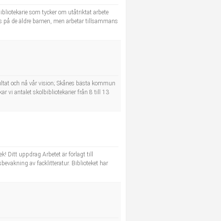
ibliotekarie som tycker om utåtriktat arbete
us på de äldre barnen, men arbetar tillsammans
sultat och nå vår vision; Skånes bästa kommun
vi antalet skolbibliotekarier från 8 till 13
k! Ditt uppdrag Arbetet är förlagt till
vakning av facklitteratur. Biblioteket har