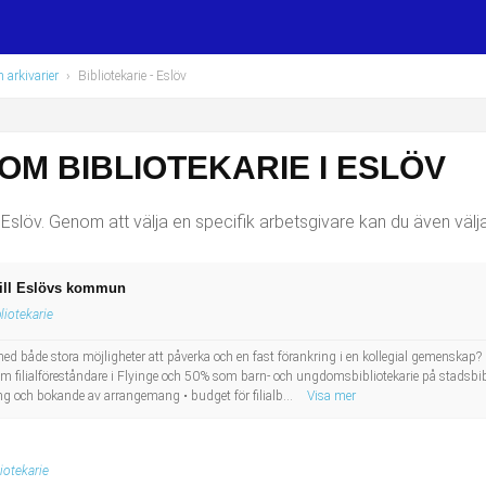
h arkivarier
›
Bibliotekarie
- Eslöv
OM BIBLIOTEKARIE I ESLÖV
 Eslöv. Genom att välja en specifik arbetsgivare kan du även välja
 till Eslövs kommun
liotekarie
ed både stora möjligheter att påverka och en fast förankring i en kollegial gemenskap?
om filialföreståndare i Flyinge och 50% som barn- och ungdomsbibliotekarie på stadsbibl
ing och bokande av arrangemang • budget för filialb...
Visa mer
liotekarie