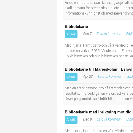
Socialt arbete
Informatör/Kommunikatör
Är du en inspiratör som känner glädje i att v
skall ansvara för ortens skolbibliotek under s
informationskunnighet oh medieanvändning sa
Säkerhetsarbete
Brevbärare
Bibliotekarie
Tekniskt arbete
Sjuksköterska, grundutbildad
Sep 7
Eslövs kommun
Bibl
Ansök
Med hjärta, framtidstro och våra värdeord -
Transport
Kock, storhushåll
att bo och verka i 2025. Visste du att Eslövs
Folkbiblioteken och skolbiblioteken har ett ka
Undersköterska, vård- o specialavd. o mottagning
Bibliotekarie till Marieskolan i Eslöv!
Bibliotekarie
Apr 23
Eslövs kommun
Bib
Ansök
Med en stark passion, tro på framtiden och 
Administrativ assistent
resultat och förverkliga vår vision; att va
elever på grundskolan! Inför hösten utökar vi a
Lärare i gymnasiet
Bibliotekarie med inriktning mot dig
Dec 9
Eslövs kommun
Bibl
Ansök
Med hjärta, framtidstro och våra värdeord -