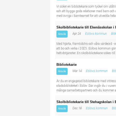
Industriell tillverkning
Behandlingsassistent/Socialpedagog
Vi söker en bibliotekarie som tycker om utåtr
och att bygga goda relationer med barn och 
med övriga i barnteamet för att utveckla hela
Installation, drift, underhåll
Tandsköterska
Skolbibliotekarie till Ekenässkolan i 
Kropps- och skönhetsvård
Budbilsförare
Apr 24
Eslövs kommun
Bib
Ansök
Kultur, media, design
Tidningsbud/Tidningsdistributör
Med hjärta, framtidstro och våra värdeord -
att bo och verka i 2025. Eslövs kommun gör nu
heltidstjänster. En skolbibliotekarie sökes ti
Militärt arbete
Lärare i fritidshem/Fritidspedagog
Bibliotekarie
Naturbruk
Taxiförare/Taxichaufför
Mar 14
Eslövs kommun
Bib
Ansök
Naturvetenskapligt arbete
Läkarsekreterare/Vårdadmin/Medicinsk sekreterare
Är du en engagerad bibliotekarie med intresse 
stadsbiblioteket i Eslöv. Där ingår du i vu
många samarbetspartners och du kommer att 
Pedagogiskt arbete
Lastbilsförare m.fl.
Skolbibliotekarie till Stehagskolan
Sanering och renhållning
Fastighetsskötare
Dec 18
Eslövs kommun
Bib
Ansök