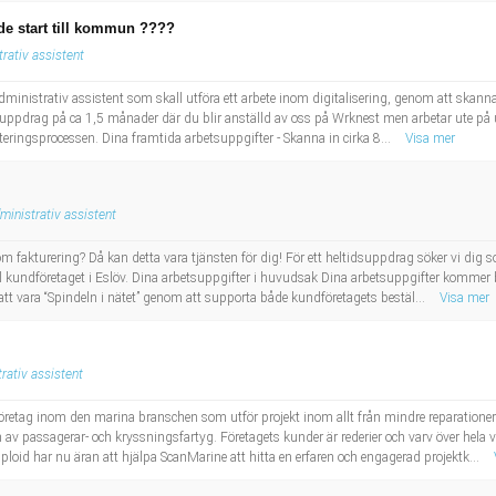
de start till kommun ????
rativ assistent
ministrativ assistent som skall utföra ett arbete inom digitalisering, genom att skanna
ltuppdrag på ca 1,5 månader där du blir anställd av oss på Wrknest men arbetar ute 
eringsprocessen. Dina framtida arbetsuppgifter - Skanna in cirka 8...
Visa mer
ministrativ assistent
 fakturering? Då kan detta vara tjänsten för dig! För ett heltidsuppdrag söker vi dig 
ll kundföretaget i Eslöv. Dina arbetsuppgifter i huvudsak Dina arbetsuppgifter kommer
tt vara “Spindeln i nätet” genom att supporta både kundföretagets bestäl...
Visa mer
rativ assistent
retag inom den marina branschen som utför projekt inom allt från mindre reparationer 
av passagerar- och kryssningsfartyg. Företagets kunder är rederier och varv över hela
oid har nu äran att hjälpa ScanMarine att hitta en erfaren och engagerad projektk...