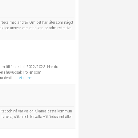
samarbeta med andra? Om det här låter som något
kliga ansvar vara att sköta de adminstrativa
am till årsskiftet 2022/2023. Har du
ter i huvudsak I rollen som
a debit...
Visa mer
sultat och nå vår vision; Skånes bästa kommun
utveckla, säkra och förvalta välfärdssamhället