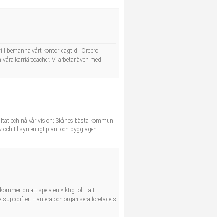
vill bemanna vårt kontor dagtid i Örebro.
våra karriärcoacher. Vi arbetar även med
sultat och nå vår vision; Skånes bästa kommun
 och tillsyn enligt plan- och bygglagen i
ommer du att spela en viktig roll i att
rbetsuppgifter: Hantera och organisera företagets