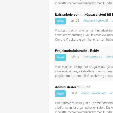
innefatta mycket telefonkontakt med kunder d
Extraarbete som inköpsassistent till 
Jun 26
Adecco Sweden AB
Ansök
Vi söker dig som har en annan huvudsaklig 
annat orderhantering i SAP, ta emot leverans
Om dig Vi söker dig som har en annan huvuds
Projektadministratör - Eslöv
Feb 11
One Nordic AB
Admi
Ansök
Vi är ledande i Sverige när det gäller att hjä
stora elnätsägare, lokala elbolag, kommuner o
projektadministratör till vår etablering i Es
Administratör till Lund
Jul 4
Adecco Sweden AB
Ad
Ansök
Om tjänsten Vi söker just nu administratöre
stödfunktion för organisationen i stort. D
innefatta mycket telefonkontakt med kunder d