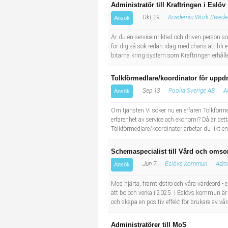
Administratör till Kraftringen i Eslöv
Okt 29
Academic Work Swede
Ansök
Är du en serviceinriktad och driven person s
för dig så sök redan idag med chans att bli
bitarna kring system som Kraftringen erhål
Tolkförmedlare/koordinator för uppd
Sep 13
Poolia Sverige AB
A
Ansök
Om tjänsten Vi söker nu en erfaren Tolkför
erfarenhet av service och ekonomi? Då är dett
Tolkförmedlare/koordinator arbetar du likt 
Schemaspecialist till Vård och omso
Jun 7
Eslövs kommun
Admi
Ansök
Med hjärta, framtidstro och våra värdeord -
att bo och verka i 2025. I Eslövs kommun är v
och skapa en positiv effekt för brukare av vår
Administratörer till MoS