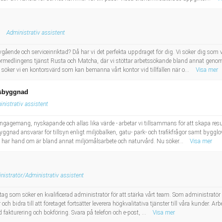
Administrativ assistent
vgående och serviceinriktad? Då har vi det perfekta uppdraget för dig. Vi söker dig som 
rmedlingens tjänst Rusta och Matcha, där vi stöttar arbetssökande bland annat genom 
öker vi en kontorsvärd som kan bemanna vårt kontor vid tillfällen när o...
Visa mer
lsbyggnad
nistrativ assistent
 engagemang, nyskapande och allas lika värde - arbetar vi tillsammans för att skapa re
ggnad ansvarar för tillsyn enligt miljöbalken, gatu- park- och trafikfrågor samt bygglov
har hand om är bland annat miljömålsarbete och naturvård. Nu söker...
Visa mer
nistratör/Administrativ assistent
ag som söker en kvalificerad administratör för att stärka vårt team. Som administratör k
ch bidra till att företaget fortsätter leverera högkvalitativa tjänster till våra kunder. A
fakturering och bokföring. Svara på telefon och e-post, ...
Visa mer