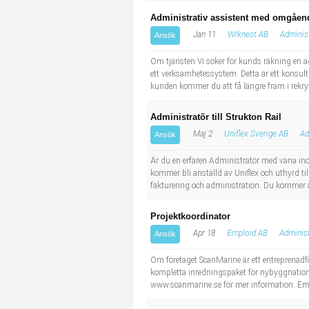
Administrativ assistent med omgåen
Jan 11
Wrknest AB
Administ
Ansök
Om tjänsten Vi söker för kunds räkning en ad
ett verksamhetessystem. Detta är ett konsu
kunden kommer du att få längre fram i rekryt
Administratör till Strukton Rail
Maj 2
Uniflex Sverige AB
Ad
Ansök
Är du en erfaren Administratör med vana inom
kommer bli anställd av Uniflex och uthyrd ti
fakturering och administration. Du kommer a
Projektkoordinator
Apr 18
Emploid AB
Administ
Ansök
Om företaget ScanMarine är ett entreprenadfö
kompletta inredningspaket för nybyggnation 
www.scanmarine.se för mer information. Empl