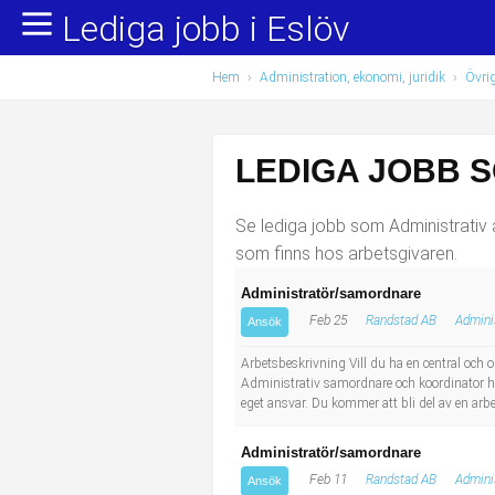
Lediga jobb i Eslöv
Yrkesområden
Populära jobb
Hem
›
Administration, ekonomi, juridik
›
Övrig
Administration, ekonomi, juridik
Undersköterska, hemtjänst och äldreboende
Bygg och anläggning
Städare/Lokalvårdare
LEDIGA JOBB S
Chefer och verksamhetsledare
Barnskötare
Se lediga jobb som Administrativ a
Data/IT
Lärare i förskola/Förskollärare
som finns hos arbetsgivaren.
Administratör/samordnare
Försäljning, inköp, marknadsföring
Lagerarbetare
Feb 25
Randstad AB
Adminis
Ansök
Hantverksyrken
Bussförare/Busschaufför
Arbetsbeskrivning Vill du ha en central och 
Administrativ samordnare och koordinator ho
eget ansvar. Du kommer att bli del av en arb
Hotell, restaurang, storhushåll
Elevassistent
Administratör/samordnare
Hälso- och sjukvård
Personlig assistent
Feb 11
Randstad AB
Adminis
Ansök