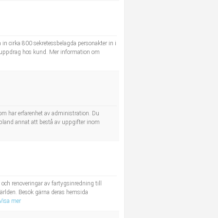
 in cirka 800 sekretessbelagda personakter in i
på uppdrag hos kund. Mer information om
som har erfarenhet av administration. Du
 bland annat att bestå av uppgifter inom
och renoveringar av fartygsinredning till
 världen. Besök gärna deras hemsida
Visa mer