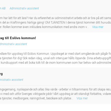
n AB
Administrativ assistent
om har lätt för att lära? Har du erfarenhet av administrativt arbete och är bra på att 
 en del av Kraftringens härliga gäng! OM TJÄNSTEN I denna tjänst kommer ditt huvudsa
ler. Rollen kommer även inkludera kommunikation med andra inom v...
Visa mer
rag till Eslövs kommun!
dministrativ assistent
medlare för uppdrag till Eslövs Kommun. Uppdraget är med start omgående och pågår fr
a tjänsten för dig! Sök redan idag, urval och intervjuer hålls löpande. Dina arbetsuppgif
en kundsupport med att boka tolk till de inom kommunen som har behov och administrer
rg
nistrativ assistent
 engagemang, nyskapande och allas lika värde - arbetar vi tillsammans för att skapa re
i med och utför Sveriges viktigaste jobb! Vårt uppdrag är att ständigt förbättra, vidare
a tjänster, medborgare, näringslivet, besökare och platse...
Visa mer