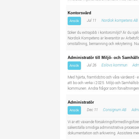
Kontorsvärd
Jul 11
Nordisk kompetens AB
Ansök
Söker du extrajobb i kontorsmiljö? Är du själ
Nordisk Kompetens är leverantör av Arbetsfö
omställning, bemanning och rekrytering. Nu s
Administratör till Miljö- och Samhäl
Jul 26
Eslövs kommun
Admi
Ansök
Med hjärta, framtidstro och våra värdeord -
att bo och verka i 2025. Miljö och Samhällsby
kommunen. Andra frågor som förvaltningen 
Administratör
Dec 11
Consignum AB
Admi
Ansök
Vi är ett växande försäkringsförmedlingsföret
säkerställa smidiga administrativa processer o
dokumentation och arkivering. Assistera med 