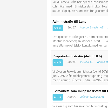
Socialt arbete
Informatör/Kommunikatör
Vill du arbeta i våra helt nya och inspirerand
och möten med människor står i fokus. Hos oss
att den dagliga verksamheten fungerar smidig
Säkerhetsarbete
Brevbärare
Administratör till Lund
Tekniskt arbete
Sjuksköterska, grundutbildad
Sep 27
Adecco Sweden AB
Ansök
Om tjänsten Vi söker just nu administratöre
Transport
Kock, storhushåll
stödfunktion för organisationen i stort. D
innefatta mycket telefonkontakt med kunder d
Undersköterska, vård- o specialavd. o mottagning
Projektadministratör (deltid 50%)
Bibliotekarie
Mar 28
Incluso AB
Administ
Ansök
Vi söker en Projektadministratör (deltid 50%) 
Administrativ assistent
juni 2025, 3 års tidsbegränsat uppdrag, möjli
med placering i Örtofta. Under juni 2025 ska
Lärare i gymnasiet
Extraarbete som inköpsassistent till 
Nov 27
Adecco Sweden AB
Ansök
Vi söker dig som har en annan huvudsaklig 