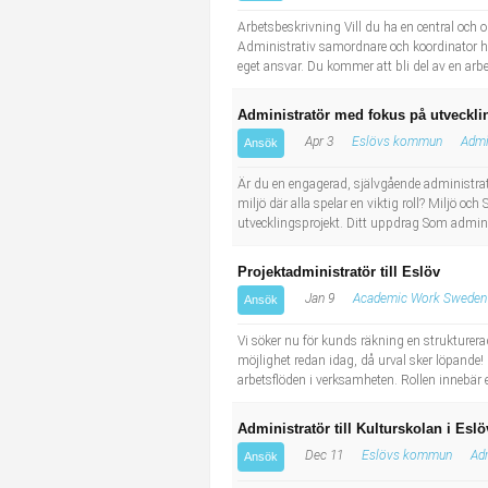
Industriell tillverkning
Behandlingsassistent/Socialpedagog
Arbetsbeskrivning Vill du ha en central och 
Administrativ samordnare och koordinator ho
eget ansvar. Du kommer att bli del av en arb
Installation, drift, underhåll
Tandsköterska
Administratör med fokus på utveckli
Kropps- och skönhetsvård
Budbilsförare
Apr 3
Eslövs kommun
Admi
Ansök
Kultur, media, design
Tidningsbud/Tidningsdistributör
Är du en engagerad, självgående administratör
miljö där alla spelar en viktig roll? Miljö
utvecklingsprojekt. Ditt uppdrag Som adminis
Militärt arbete
Lärare i fritidshem/Fritidspedagog
Projektadministratör till Eslöv
Naturbruk
Taxiförare/Taxichaufför
Jan 9
Academic Work Sweden
Ansök
Naturvetenskapligt arbete
Läkarsekreterare/Vårdadmin/Medicinsk sekreterare
Vi söker nu för kunds räkning en strukturerad
möjlighet redan idag, då urval sker löpande
arbetsflöden i verksamheten. Rollen innebär e
Pedagogiskt arbete
Lastbilsförare m.fl.
Administratör till Kulturskolan i Eslö
Sanering och renhållning
Fastighetsskötare
Dec 11
Eslövs kommun
Adm
Ansök