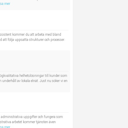
isa mer
assistent kommer du att arbeta med bland
 att följa uppsatta strukturer och processer.
 högkvalitativa helhetslösningar till kunder som
 underhåll av lokala elnät. Just nu söker vi en
e administrativa uppgifter och fungera som
strativa arbetet kommer tjänsten även
isa mer