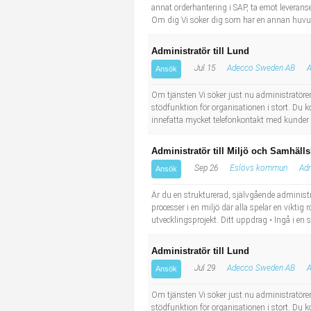
annat orderhantering i SAP, ta emot leverans
Om dig Vi söker dig som har en annan huvuds
Administratör till Lund
Jul 15
Adecco Sweden AB
A
Ansök
Om tjänsten Vi söker just nu administratöre
stödfunktion för organisationen i stort. D
innefatta mycket telefonkontakt med kunder d
Administratör till Miljö och Samhä
Sep 26
Eslövs kommun
Adm
Ansök
Är du en strukturerad, självgående administra
processer i en miljö där alla spelar en vik
utvecklingsprojekt. Ditt uppdrag • Ingå i en 
Administratör till Lund
Jul 29
Adecco Sweden AB
A
Ansök
Om tjänsten Vi söker just nu administratöre
stödfunktion för organisationen i stort. D