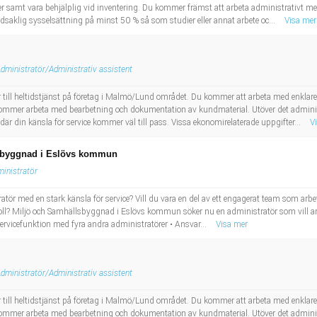
er samt vara behjälplig vid inventering. Du kommer främst att arbeta administrativt med
aklig sysselsättning på minst 50 % så som studier eller annat arbete oc...
Visa mer
dministratör/Administrativ assistent
r till heltidstjänst på företag i Malmö/Lund området. Du kommer att arbeta med enklar
u kommer arbeta med bearbetning och dokumentation av kundmaterial. Utöver det admini
är din känsla för service kommer väl till pass. Vissa ekonomirelaterade uppgifter...
V
llsbyggnad i Eslövs kommun
inistratör
tör med en stark känsla för service? Vill du vara en del av ett engagerat team som arbet
tig roll? Miljö och Samhällsbyggnad i Eslövs kommun söker nu en administratör som vill
servicefunktion med fyra andra administratörer • Ansvar...
Visa mer
dministratör/Administrativ assistent
r till heltidstjänst på företag i Malmö/Lund området. Du kommer att arbeta med enklar
u kommer arbeta med bearbetning och dokumentation av kundmaterial. Utöver det admini