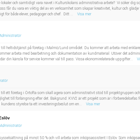
e lokaler och samtidigt vara navet i Kulturskolans administrativa arbete? Vi söker dig som 
 får du vara en viktig del av en verksamhet som skapar kreativitet, kultur och glädje för
t för både elever, pedagoger och chef. Ditt ...
Visa mer
Administratör
r till heltidstjänst på företag i Malmö/Lund området. Du kommer att arbeta med enklar
u kommer arbeta med bearbetning och dokumentation av kundmaterial. Utöver det admini
är din känsla för service kommer väl till pass. Vissa ekonomirelaterade uppgifter...
V
ratör
till ett företag i Örtofta som skall agera som administrativt stöd till projektgruppen och
ghet till förlängning efter det. Bakgrund: KVV2 är ett projekt som är i förberedelsefas f
 kundens styrelse ta ett investeringsbeslut om en...
Visa mer
Eslöv
Administratör
sysselsättning på minst 50 % och vill arbeta som inköpsassistent I Eslöv. Som inköps