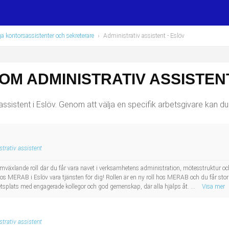
a kontorsassistenter och sekreterare
›
Administrativ assistent
- Eslöv
OM ADMINISTRATIV ASSISTENT
ssistent i Eslöv. Genom att välja en specifik arbetsgivare kan du ä
trativ assistent
omväxlande roll där du får vara navet i verksamhetens administration, mötesstruktur oc
s MERAB i Eslöv vara tjänsten för dig! Rollen är en ny roll hos MERAB och du får stor
etsplats med engagerade kollegor och god gemenskap, där alla hjälps åt. ...
Visa mer
trativ assistent