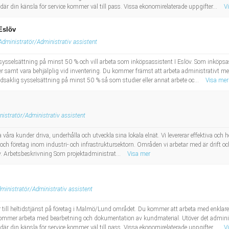
är din känsla för service kommer väl till pass. Vissa ekonomirelaterade uppgifter...
V
Eslöv
Administratör/Administrativ assistent
sysselsättning på minst 50 % och vill arbeta som inköpsassistent I Eslöv. Som inköps
er samt vara behjälplig vid inventering. Du kommer främst att arbeta administrativt med
aklig sysselsättning på minst 50 % så som studier eller annat arbete oc...
Visa mer
nistratör/Administrativ assistent
lpa våra kunder driva, underhålla och utveckla sina lokala elnät. Vi levererar effektiva och
ch företag inom industri- och infrastruktursektorn. Områden vi arbetar med är drift och
löv. Arbetsbeskrivning Som projektadministrat...
Visa mer
ministratör/Administrativ assistent
r till heltidstjänst på företag i Malmö/Lund området. Du kommer att arbeta med enklar
u kommer arbeta med bearbetning och dokumentation av kundmaterial. Utöver det admini
är din känsla för service kommer väl till pass. Vissa ekonomirelaterade uppgifter...
V