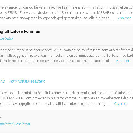
omväxlande roll där du får vara navet i verksamhetens administration, mötesstruktur oc
s MERAB i Eslöv vara tjänsten för dig! Rollen är en ny roll hos MERAB och du får stor
etsplats med engagerade kollegor och god gemenskap, där alla hjälps åt. ...
Visa mer
ng till Eslövs kommun
nistratör
 med en stark känsla för service? Vill du vara en del av vårt team som arbetar för att d
 och Samhällsbyggnad i Eslövs kommun söker nu en administratör som vill arbeta med bå
tratör hos oss blir du en del av en serviceinriktad och kunnig administ...
Visa mer
 AB
Administrativ assistent
 och flexibel administratör. Här kommer du spela en central roll för att allt på arbetspl
! OM TJÄNSTEN Som projektadministratör kommer du att vara en nyckelperson i den daglig
n bredd av uppgifter som innefattar allt från arbetsmiljörapportering, ...
Visa mer
v
inistrativ assistent