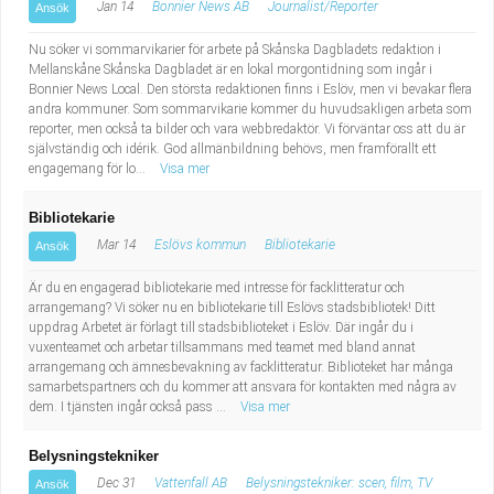
Jan 14
Bonnier News AB
Journalist/Reporter
Ansök
Nu söker vi sommarvikarier för arbete på Skånska Dagbladets redaktion i
Mellanskåne Skånska Dagbladet är en lokal morgontidning som ingår i
Bonnier News Local. Den största redaktionen finns i Eslöv, men vi bevakar flera
andra kommuner. Som sommarvikarie kommer du huvudsakligen arbeta som
reporter, men också ta bilder och vara webbredaktör. Vi förväntar oss att du är
självständig och idérik. God allmänbildning behövs, men framförallt ett
engagemang för lo...
Visa mer
Bibliotekarie
Mar 14
Eslövs kommun
Bibliotekarie
Ansök
Är du en engagerad bibliotekarie med intresse för facklitteratur och
arrangemang? Vi söker nu en bibliotekarie till Eslövs stadsbibliotek! Ditt
uppdrag Arbetet är förlagt till stadsbiblioteket i Eslöv. Där ingår du i
vuxenteamet och arbetar tillsammans med teamet med bland annat
arrangemang och ämnesbevakning av facklitteratur. Biblioteket har många
samarbetspartners och du kommer att ansvara för kontakten med några av
dem. I tjänsten ingår också pass ...
Visa mer
Belysningstekniker
Dec 31
Vattenfall AB
Belysningstekniker: scen, film, TV
Ansök