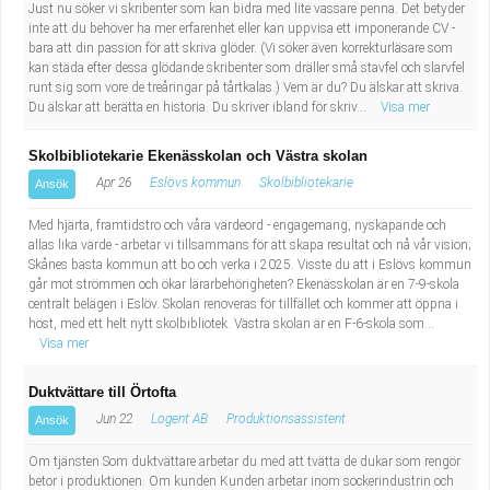
Just nu söker vi skribenter som kan bidra med lite vassare penna. Det betyder
inte att du behöver ha mer erfarenhet eller kan uppvisa ett imponerande CV -
bara att din passion för att skriva glöder. (Vi söker även korrekturläsare som
kan städa efter dessa glödande skribenter som dräller små stavfel och slarvfel
runt sig som vore de treåringar på tårtkalas.) Vem är du? Du älskar att skriva.
Du älskar att berätta en historia. Du skriver ibland för skriv...
Visa mer
Skolbibliotekarie Ekenässkolan och Västra skolan
Apr 26
Eslövs kommun
Skolbibliotekarie
Ansök
Med hjärta, framtidstro och våra värdeord - engagemang, nyskapande och
allas lika värde - arbetar vi tillsammans för att skapa resultat och nå vår vision;
Skånes bästa kommun att bo och verka i 2025. Visste du att i Eslövs kommun
går mot strömmen och ökar lärarbehörigheten? Ekenässkolan är en 7-9-skola
centralt belägen i Eslöv. Skolan renoveras för tillfället och kommer att öppna i
höst, med ett helt nytt skolbibliotek. Västra skolan är en F-6-skola som...
Visa mer
Duktvättare till Örtofta
Jun 22
Logent AB
Produktionsassistent
Ansök
Om tjänsten Som duktvättare arbetar du med att tvätta de dukar som rengör
betor i produktionen. Om kunden Kunden arbetar inom sockerindustrin och