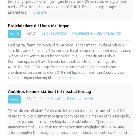
behjälplig i produktionsmiljön Tjänsten startar v. 28 och sträcker sig till och
med v. 37. Arbetstiderna är förlagda på 3-skift. Personliga egenskaper
Erfarenhet a...
Visa mer
Projektledare till Unga för Ungar
Apr 24
Eslövs kommun
Projektledare: kultur, media, film
Ansök
Med hjärta, framtidstro och våra värdeord - engagemang, nyskapande och
allas lika värde - arbetar vi tillsammans för att skapa resultat och nå vår vision;
Skånes bästa kommun att bo och verka i 2025. Visste du att i Eslövs
Kommun upplever 9 av 10 medarbetare sitt arbete som meningsfullt.
ARBETSUPPGIFTER Unga för Ungar är ett projekt som Eslövs kommun
anordnar under sommarlovet 2019 med hjälp av medel från Socialstyrelsen.
Unga för Ungar riktar sig til...
Visa mer
Ambitiös teknisk skribent till nischat företag
Maj 2
Framtiden AB
Teknikinformatör
Ansök
Tycker du om att skriva? Älskar du teknik och har en strukturerad ådra? Se hit!
Vi har en rolig och utmanande tjänst som passar dig med en känsla för språk,
en tanke på framtiden, och en hög dos tekniskt intresse. Tjänsten är
utannonserad på 50 %, men för rätt person finns möjlighet till 100 % Dina
arbetsuppgifter Ditt övergripande ansvar som teknisk skribent hos vår kund är