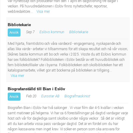
vår nyhetssajt och producerar från den 1 april en dagstidning tre dagar i
veckan. På huvudredaktionen i Eslöv finns nyhetschefer, reportrar,
webbredaktöre...
Visa mer
Bibliotekarie
Sep 7
Eslövs kommun
Bibliotekarie
Ansök
Med hjärta, framtidstro och våra värdeord - engagemang, nyskapande och
allas lika värde - arbetar vi tillsammans för att skapa resultat och nå vår vision;
Skånes bästa kommun att bo och verka i 2025. Visste du att Eslövs kommun
har sex folkbibliotek? Folkbiblioteken i Eslöv består av ett huvudbibliotek och
fem biblioteksfilialer ute i byarna. Folkbiblioteken och skolbiblioteken har ett
katalogsamarbete, vilket gör att böckerna på biblioteken är tillgäng...
Visa mer
Biografanställd till Bian i Eslöv
Feb 20
Eurostar AB
Biografmaskinist
Ansök
Biografen Bian i Eslöv har två salonger . Vi visar film där 4-5 kvällar i veckan
samt matineer på helgerna. Vi har ca 6 föreställningar på dagtid vardagar varje
höst och vår för daglediga samt skolbio under några veckor . Så det är viktigt
att du kan arbeta vissa pass vardagar dagtid. Det är en fördel om du har
någon kassavana men inget krav. Vi söker en person som ska ansvara för