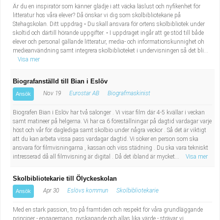
Är du en inspiratör som känner glädje i att väcka läslust och nyfikenhet för
litteratur hos våra elever? Då önskar vi dig som skolbibliotekarie på
Stehagskolan. Ditt uppdrag • Du skall ansvara för ortens skolbibliotek under
skoltid och därtill hörande uppgifter. • I uppdraget ingår att ge stöd till både
elever och personal gällande litteratur, media- och informationskunnighet oh
medieanvändning samt integrera skolbiblioteket i undervisningen så det bli...
Visa mer
Biografanställd till Bian i Eslöv
Nov 19
Eurostar AB
Biografmaskinist
Ansök
Biografen Bian i Eslöv har två salonger . Vi visar film där 4-5 kvällar i veckan
samt matineer på helgerna. Vi har ca 6 föreställningar på dagtid vardagar varje
höst och vår för daglediga samt skolbio under några veckor . Så det är viktigt
att du kan arbeta vissa pass vardagar dagtid. Vi söker en person som ska
ansvara för filmvisningarna , kassan och viss städning . Du ska vara tekniskt
intresserad då all filmvisning är digital . Då det ibland är mycket...
Visa mer
Skolbibliotekarie till Ölyckeskolan
Apr 30
Eslövs kommun
Skolbibliotekarie
Ansök
Med en stark passion, tro på framtiden och respekt för våra grundläggande
principer - engagemang, nyskapande och allas lika värde - strävar vi