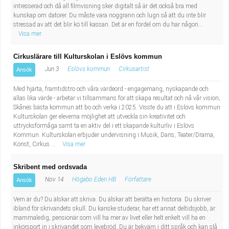
intresserad och då all filmvisning sker digitalt så är det också bra med
kunskap om datorer. Du måste vara noggrann och lugn så att du inte blir
stressad av att det blir kö till kassan. Det är en fördel om du har någon...
Visa mer
Cirkuslärare till Kulturskolan i Eslövs kommun
Jun 3
Eslövs kommun
Cirkusartist
Ansök
Med hjärta, framtidstro och våra värdeord - engagemang, nyskapande och
allas lika värde - arbetar vi tillsammans för att skapa resultat och nå vår vision;
Skånes bästa kommun att bo och verka i 2025. Visste du att i Eslövs kommun
Kulturskolan ger eleverna möjlighet att utveckla sin kreativitet och
uttrycksförmåga samt ta en aktiv del i ett skapande kulturliv i Eslövs
Kommun. Kulturskolan erbjuder undervisning i Musik, Dans, Teater/Drama,
Konst, Cirkus ...
Visa mer
Skribent med ordsvada
Nov 14
Högabo Eden HB
Författare
Ansök
Vem är du? Du älskar att skriva. Du älskar att berätta en historia. Du skriver
ibland för skrivandets skull. Du kanske studerar, har ett annat deltidsjobb, är
mammaledig, pensionär som vill ha mer av livet eller helt enkelt vill ha en
inkörsport in i skrivandet som levebröd. Du är bekväm i ditt språk och kan slå