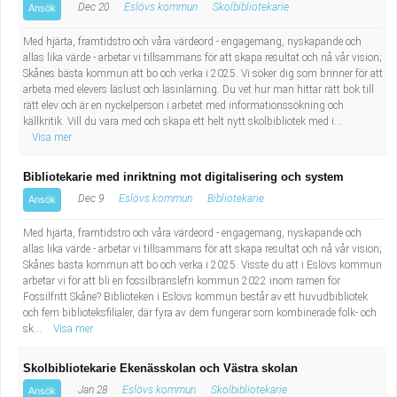
Dec 20
Eslövs kommun
Skolbibliotekarie
Ansök
Med hjärta, framtidstro och våra värdeord - engagemang, nyskapande och
allas lika värde - arbetar vi tillsammans för att skapa resultat och nå vår vision;
Skånes bästa kommun att bo och verka i 2025. Vi söker dig som brinner för att
arbeta med elevers läslust och läsinlärning. Du vet hur man hittar rätt bok till
rätt elev och är en nyckelperson i arbetet med informationssökning och
källkritik. Vill du vara med och skapa ett helt nytt skolbibliotek med i...
Visa mer
Bibliotekarie med inriktning mot digitalisering och system
Dec 9
Eslövs kommun
Bibliotekarie
Ansök
Med hjärta, framtidstro och våra värdeord - engagemang, nyskapande och
allas lika värde - arbetar vi tillsammans för att skapa resultat och nå vår vision;
Skånes bästa kommun att bo och verka i 2025. Visste du att i Eslövs kommun
arbetar vi för att bli en fossilbränslefri kommun 2022 inom ramen för
Fossilfritt Skåne? Biblioteken i Eslövs kommun består av ett huvudbibliotek
och fem biblioteksfilialer, där fyra av dem fungerar som kombinerade folk- och
sk...
Visa mer
Skolbibliotekarie Ekenässkolan och Västra skolan
Jan 28
Eslövs kommun
Skolbibliotekarie
Ansök