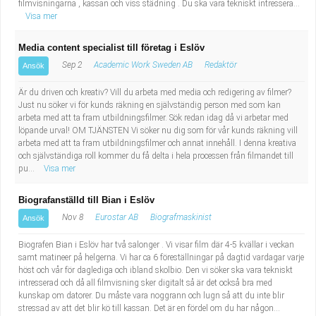
filmvisningarna , kassan och viss städning . Du ska vara tekniskt intressera...
Visa mer
Media content specialist till företag i Eslöv
Sep 2
Academic Work Sweden AB
Redaktör
Ansök
Är du driven och kreativ? Vill du arbeta med media och redigering av filmer?
Just nu söker vi för kunds räkning en självständig person med som kan
arbeta med att ta fram utbildningsfilmer. Sök redan idag då vi arbetar med
löpande urval! OM TJÄNSTEN Vi söker nu dig som för vår kunds räkning vill
arbeta med att ta fram utbildningsfilmer och annat innehåll. I denna kreativa
och självständiga roll kommer du få delta i hela processen från filmandet till
pu...
Visa mer
Biografanställd till Bian i Eslöv
Nov 8
Eurostar AB
Biografmaskinist
Ansök
Biografen Bian i Eslöv har två salonger . Vi visar film där 4-5 kvällar i veckan
samt matineer på helgerna. Vi har ca 6 föreställningar på dagtid vardagar varje
höst och vår för daglediga och ibland skolbio. Den vi söker ska vara tekniskt
intresserad och då all filmvisning sker digitalt så är det också bra med
kunskap om datorer. Du måste vara noggrann och lugn så att du inte blir
stressad av att det blir kö till kassan. Det är en fördel om du har någon...