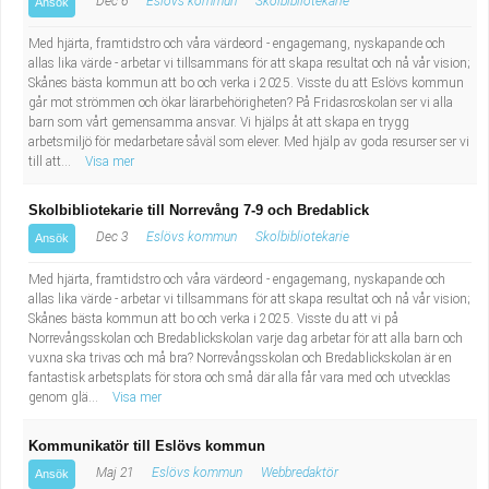
Dec 6
Eslövs kommun
Skolbibliotekarie
Ansök
Med hjärta, framtidstro och våra värdeord - engagemang, nyskapande och
allas lika värde - arbetar vi tillsammans för att skapa resultat och nå vår vision;
Skånes bästa kommun att bo och verka i 2025. Visste du att Eslövs kommun
går mot strömmen och ökar lärarbehörigheten? På Fridasroskolan ser vi alla
barn som vårt gemensamma ansvar. Vi hjälps åt att skapa en trygg
arbetsmiljö för medarbetare såväl som elever. Med hjälp av goda resurser ser vi
till att...
Visa mer
Skolbibliotekarie till Norrevång 7-9 och Bredablick
Dec 3
Eslövs kommun
Skolbibliotekarie
Ansök
Med hjärta, framtidstro och våra värdeord - engagemang, nyskapande och
allas lika värde - arbetar vi tillsammans för att skapa resultat och nå vår vision;
Skånes bästa kommun att bo och verka i 2025. Visste du att vi på
Norrevångsskolan och Bredablickskolan varje dag arbetar för att alla barn och
vuxna ska trivas och må bra? Norrevångsskolan och Bredablickskolan är en
fantastisk arbetsplats för stora och små där alla får vara med och utvecklas
genom glä...
Visa mer
Kommunikatör till Eslövs kommun
Maj 21
Eslövs kommun
Webbredaktör
Ansök