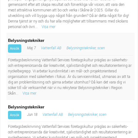
gemensamt efter att skapa resultat och förverkliga vår vision; att vara den
mest attraktiva kommunen att bo och verka i Skåne år 2025. Gillar du
utveckling och vill bygga upp något från grunden? Då är detta något för dig!
Denna tjänst är ny och du har alla möjligheter att tillsammans med skolans
personal och övri...
Visa mer
Belysningstekniker
Maj 7
Vattenfall AB
Belysningstekniker, scen
Ansök
Företagsbeskrivning Vattenfall Services företagskultur präglas av säkerhets-
och entreprenörsanda där kreativitet, självständighet och resultatorientering är
nyckelbegrepp. Vi arbetar kundinriktat i en mål- och projektorienterad
organisation med säkerheten i fokus. Är du serviceinriktad, utmanas av att ta
dig an problemlösning och gärna arbetar utomhus? Då kan det vara dig vi
söker till vår verksamhet när vi nu rekryterar Belysningstekniker i Region
Skån...
Visa mer
Belysningstekniker
Jun 18
Vattenfall AB
Belysningstekniker, scen
Ansök
Företagsbeskrivning Vattenfall Services företagskultur präglas av säkerhets-
och entreprenörsanda där kreativitet, självständighet och resultatorientering är
nyckelbegrepp. Vi arbetar kundinriktat i en mål- och projektorienterad