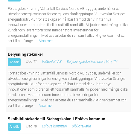
Företagsbeskrivning Vattenfall Services Nordic AB bygger, underhåller och
utvecklar energilösningar för energi- och elanläggningar. Vi utvecklar Sveriges
energiinfrastruktur för att skapa en hållbar framtid där vi hittar nya
innovationer som bidrar till ett fossilfritt samhälle. Vi jobbar med många olika
kunder och leverantörer som innebär stora investeringar för
energiomställningen. Med oss arbetar du i en samhällsviktig verksamhet och
ser till allt funge...
Visa mer
Belysningstekniker
Dec 11
Vattenfall AB
Belysningstekniker: scen, film, TV
Ansök
Företagsbeskrivning Vattenfall Services Nordic AB bygger, underhåller och
utvecklar energilösningar för energi- och elanläggningar. Vi utvecklar Sveriges
energiinfrastruktur för att skapa en hållbar framtid där vi hittar nya
innovationer som bidrar till ett fossilfritt samhälle. Vi jobbar med många olika
kunder och leverantörer som innebär stora investeringar för
energiomställningen. Med oss arbetar du i en samhällsviktig verksamhet och
ser till allt funge...
Visa mer
Skolbibliotekarie till Stehagskolan i Eslövs kommun
Dec 18
Eslövs kommun
Bibliotekarie
Ansök