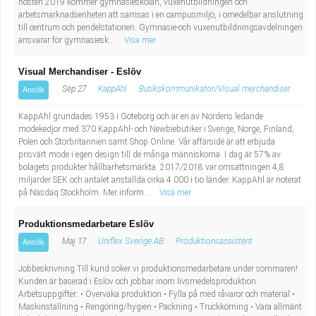
hösten 2019 kommer gymnasieskolan, vuxenutbildningen och
arbetsmarknadsenheten att samsas i en campusmiljö, i omedelbar anslutning
till centrum och pendelstationen. Gymnasie-och vuxenutbildningsavdelningen
ansvarar för gymnasiesk...
Visa mer
Visual Merchandiser - Eslöv
Sep 27
KappAhl
Butikskommunikatör/Visual merchandiser
Ansök
KappAhl grundades 1953 i Göteborg och är en av Nordens ledande
modekedjor med 370 KappAhl- och Newbiebutiker i Sverige, Norge, Finland,
Polen och Storbritannien samt Shop Online. Vår affärsidé är att erbjuda
prisvärt mode i egen design till de många människorna. I dag är 57% av
bolagets produkter hållbarhetsmärkta. 2017/2018 var omsättningen 4,8
miljarder SEK och antalet anställda cirka 4 000 i tio länder. KappAhl är noterat
på Nasdaq Stockholm. Mer inform...
Visa mer
Produktionsmedarbetare Eslöv
Maj 17
Uniflex Sverige AB
Produktionsassistent
Ansök
Jobbeskrivning Till kund söker vi produktionsmedarbetare under sommaren!
Kunden är baserad i Eslöv och jobbar inom livsmedelsproduktion.
Arbetsuppgifter: • Övervaka produktion • Fylla på med råvaror och material •
Maskinställning • Rengöring/hygien • Packning • Truckkörning • Vara allmänt