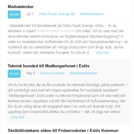
Mediatekniker
Jul 1
Orkla Foods Sverige AB
Mediehanterare
Ansök
. Mediatekniker till teknikteamet på Orkla Foods Sverige i Eslöv – Är du
teknikern vi söker? ------------------------------------------ Om rollen: Vill du vara med och
driva tekniken bakom kulisserna i en högteknologisk fabriksanläggning? Vi
söker nu mediatekniker/drifttekniker till vår Drift och Fastighetsavdelning – en
nyckelroll där du säkerställer att viktiga stödsystem som ånga, kyla, värme,
tryckluft, vatten och ventilation fungerar. Du blir en d...
Visa mer
Teknisk husvärd till Medborgarhuset i Eslöv
Maj 9
Eslövs kommun
Konferenstekniker
Ansök
Vill du ha ett jobb där du får använda din tekniska förmåga, jobba praktiskt –
och samtidigt vara med och skapa upplevelser för hundratals besökare?
Medborgarhuset i Eslöv söker nu teknisk timpersonal som vill vara med och
leverera service i toppklass vid allt från konferenser till kulturevenemang. Här
blir du en viktig del av ett engagerat team i en unik och levande miljö. Ditt
uppdrag Som timanställd arbetar du vid behov – det vill säga när verksa...
Visa mer
Skolbibliotekarie sökes till Fridasroskolan i Eslöv Kommun