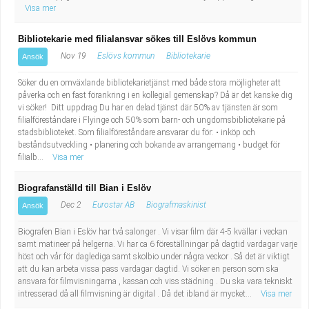
Fastighetsskötare
Socialt arbete
Visa mer
Bibliotekarie med filialansvar sökes till Eslövs kommun
Informatör/Kommunikatör
Säkerhetsarbete
Nov 19
Eslövs kommun
Bibliotekarie
Ansök
Brevbärare
Tekniskt arbete
Söker du en omväxlande bibliotekarietjänst med både stora möjligheter att
påverka och en fast förankring i en kollegial gemenskap? Då är det kanske dig
Sjuksköterska, grundutbildad
vi söker! Ditt uppdrag Du har en delad tjänst där 50% av tjänsten är som
Transport
filialföreståndare i Flyinge och 50% som barn- och ungdomsbibliotekarie på
stadsbiblioteket. Som filialföreståndare ansvarar du för: • inköp och
Kock, storhushåll
beståndsutveckling • planering och bokande av arrangemang • budget för
filialb...
Visa mer
Undersköterska, vård- o specialavd. o mottagning
Biografanställd till Bian i Eslöv
Dec 2
Eurostar AB
Biografmaskinist
Ansök
Bibliotekarie
Biografen Bian i Eslöv har två salonger . Vi visar film där 4-5 kvällar i veckan
Administrativ assistent
samt matineer på helgerna. Vi har ca 6 föreställningar på dagtid vardagar varje
höst och vår för daglediga samt skolbio under några veckor . Så det är viktigt
att du kan arbeta vissa pass vardagar dagtid. Vi söker en person som ska
Lärare i gymnasiet
ansvara för filmvisningarna , kassan och viss städning . Du ska vara tekniskt
intresserad då all filmvisning är digital . Då det ibland är mycket...
Visa mer