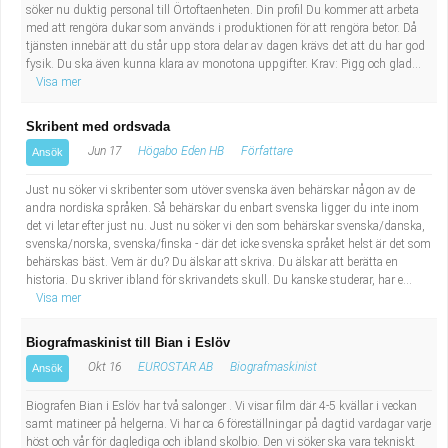
söker nu duktig personal till Örtoftaenheten. Din profil Du kommer att arbeta
med att rengöra dukar som används i produktionen för att rengöra betor. Då
tjänsten innebär att du står upp stora delar av dagen krävs det att du har god
fysik. Du ska även kunna klara av monotona uppgifter. Krav: Pigg och glad...
Visa mer
Skribent med ordsvada
Jun 17
Högabo Eden HB
Författare
Ansök
Just nu söker vi skribenter som utöver svenska även behärskar någon av de
andra nordiska språken. Så behärskar du enbart svenska ligger du inte inom
det vi letar efter just nu. Just nu söker vi den som behärskar svenska/danska,
svenska/norska, svenska/finska - där det icke svenska språket helst är det som
behärskas bäst. Vem är du? Du älskar att skriva. Du älskar att berätta en
historia. Du skriver ibland för skrivandets skull. Du kanske studerar, har e...
Visa mer
Biografmaskinist till Bian i Eslöv
Okt 16
EUROSTAR AB
Biografmaskinist
Ansök
Biografen Bian i Eslöv har två salonger . Vi visar film där 4-5 kvällar i veckan
samt matineer på helgerna. Vi har ca 6 föreställningar på dagtid vardagar varje
höst och vår för daglediga och ibland skolbio. Den vi söker ska vara tekniskt