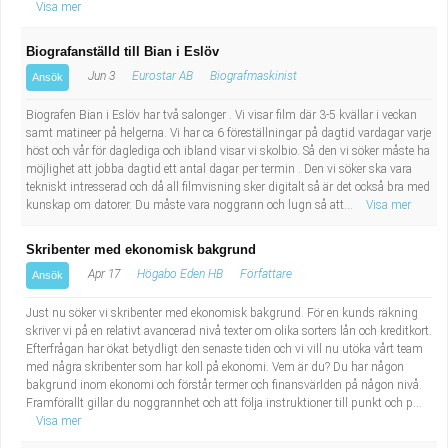
Visa mer
Biografanställd till Bian i Eslöv
Jun 3
Eurostar AB
Biografmaskinist
Ansök
Biografen Bian i Eslöv har två salonger . Vi visar film där 3-5 kvällar i veckan
samt matineer på helgerna. Vi har ca 6 föreställningar på dagtid vardagar varje
höst och vår för daglediga och ibland visar vi skolbio. Så den vi söker måste ha
möjlighet att jobba dagtid ett antal dagar per termin . Den vi söker ska vara
tekniskt intresserad och då all filmvisning sker digitalt så är det också bra med
kunskap om datorer. Du måste vara noggrann och lugn så att...
Visa mer
Skribenter med ekonomisk bakgrund
Apr 17
Högabo Eden HB
Författare
Ansök
Just nu söker vi skribenter med ekonomisk bakgrund. För en kunds räkning
skriver vi på en relativt avancerad nivå texter om olika sorters lån och kreditkort.
Efterfrågan har ökat betydligt den senaste tiden och vi vill nu utöka vårt team
med några skribenter som har koll på ekonomi. Vem är du? Du har någon
bakgrund inom ekonomi och förstår termer och finansvärlden på någon nivå.
Framförallt gillar du noggrannhet och att följa instruktioner till punkt och p...
Visa mer