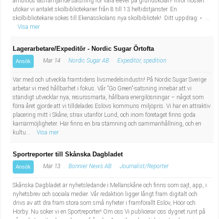
ambitiös läsfrämjande satsning för våra elever på grundskolan! Inför hösten
utökar vi antalet skolbibliotekarier från 8 till 13 heltidstjänster. En
skolbibliotekarie sökes till Ekenässkolans nya skolbibliotek! Ditt uppdrag: • ...
Visa mer
Lagerarbetare/Expeditör - Nordic Sugar Örtofta
Mar 14
Nordic Sugar AB
Expeditör, spedition
Ansök
Var med och utveckla framtidens livsmedelsindustri! På Nordic Sugar Sverige
arbetar vi med hållbarhet i fokus. Vår ”Go Green”-satsning innebär att vi
ständigt utvecklar nya, resurssmarta, hållbara energilösningar – något som
förra året gjorde att vi tilldelades Eslövs kommuns miljöpris. Vi har en attraktiv
placering mitt i Skåne, strax utanför Lund, och inom företaget finns goda
karriärmöjligheter. Här finns en bra stämning och sammanhållning, och en
kultu...
Visa mer
Sportreporter till Skånska Dagbladet
Mar 13
Bonnier News AB
Journalist/Reporter
Ansök
Skånska Dagbladet är nyhetsledande i Mellanskåne och finns som sajt, app, i
nyhetsbrev och sociala medier. Vår redaktion ligger långt fram digitalt och
drivs av att dra fram stora som små nyheter i framförallt Eslöv, Höör och
Hörby. Nu söker vi en Sportreporter! Om oss Vi publicerar oss dygnet runt på