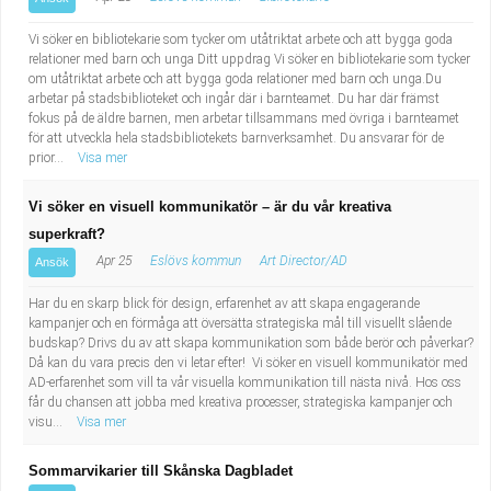
Vi söker en bibliotekarie som tycker om utåtriktat arbete och att bygga goda
relationer med barn och unga Ditt uppdrag Vi söker en bibliotekarie som tycker
om utåtriktat arbete och att bygga goda relationer med barn och unga.Du
arbetar på stadsbiblioteket och ingår där i barnteamet. Du har där främst
fokus på de äldre barnen, men arbetar tillsammans med övriga i barnteamet
för att utveckla hela stadsbibliotekets barnverksamhet. Du ansvarar för de
prior...
Visa mer
Vi söker en visuell kommunikatör – är du vår kreativa
superkraft?
Apr 25
Eslövs kommun
Art Director/AD
Ansök
Har du en skarp blick för design, erfarenhet av att skapa engagerande
kampanjer och en förmåga att översätta strategiska mål till visuellt slående
budskap? Drivs du av att skapa kommunikation som både berör och påverkar?
Då kan du vara precis den vi letar efter! Vi söker en visuell kommunikatör med
AD-erfarenhet som vill ta vår visuella kommunikation till nästa nivå. Hos oss
får du chansen att jobba med kreativa processer, strategiska kampanjer och
visu...
Visa mer
Sommarvikarier till Skånska Dagbladet