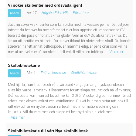
Vi söker skribenter med ordsvada igen!
Apr 17
Högabo Eden HB
Författare
Ansök
Just nu söker vi skribenter som kan bidra med lite vassare penna. Det betyder
inte att du behöver ha mer erfarenhet eller kan uppvisa ett imponerande CV -
bara att din passion för att skriva glöder. Vem är du? Du älskar att skriva. Du
älskar att berätta en historia. Du skriver ibland för skrivandets skull. Du kanske
studerar, har ett annat deltidsjobb, är mammaledig, är pensionär som vill ha
mer ut av livet eller så kanske du helt enkelt vill ha en inkörsp...
Visa mer
Skolbibliotekarie
Mar 1
Eslövs kommun
Skolbibliotekarie
Ansök
Med hjärta, framtidstro och våra värdeord - engagemang, nyskapande och
allas lika värde - arbetar vi tillsammans för att skapa resultat och nå vår vision;
Skånes bästa kommun att bo och verka i 2025. Vi söker dig som brinner för att
arbeta med elevers läslust och läsinlärning. Du vet hur man hittar rätt bok till
rätt elev och är en nyckelperson i arbetet med informationssökning och
källkritik. Vill du vara med och skapa ett helt nytt skolbibliotek med i...
Visa mer
Skolbibliotekarie till vårt Nya skolbibliotek