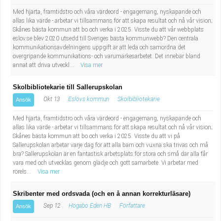
Med hjärta, framtidstro och våra värdeord - engagemang, nyskapande och
allas lika värde - arbetar vi tillsammans för att skapa resultat och nå vår vision;
Skånes bästa kommun att bo och verka i 2025. Visste du att vår webbplats
eslov.se blev 2020 utsedd till Sveriges bästa kommunwebb? Den centrala
kommunikationsavdelningens uppgift är att leda och samordna det
övergripande kommunikations- och varumärkesarbetet. Det innebär bland
annat att driva utveckl...
Visa mer
Skolbibliotekarie till Sallerupskolan
Okt 13
Eslövs kommun
Skolbibliotekarie
Ansök
Med hjärta, framtidstro och våra värdeord - engagemang, nyskapande och
allas lika värde - arbetar vi tillsammans för att skapa resultat och nå vår vision;
Skånes bästa kommun att bo och verka i 2025. Visste du att vi på
Sallerupskolan arbetar varje dag för att alla barn och vuxna ska trivas och må
bra? Sallerupskolan är en fantastisk arbetsplats för stora och små där alla får
vara med och utvecklas genom glädje och gott samarbete. Vi arbetar med
rörels...
Visa mer
Skribenter med ordsvada (och en å annan korrekturläsare)
Sep 12
Högabo Eden HB
Författare
Ansök