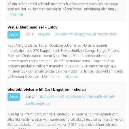
på din ordkran med välstrukturerade och välstavade stycken och meningar
som resultat. Du behöver vare sig ha någon formell utbildning eller lång y...
Visa mer
Visual Merchandiser - Eslöv
Okt 1
KappAhl
Butikskommunikatör/Visual merchandiser
Ansök
KappAhl grundades 1953 i Göteborg och är en av Nordens ledande
modekedjor med 370 KappAhl- och Newbiebutiker i Sverige, Norge, Finland,
Polen och Storbritannien samt Shop Online. Vår affärsidé är att erbjuda
prisvärt mode i egen design till de många människorna. I dag är 57% av
bolagets produkter hållbarhetsmärkta. 2017/2018 var omsättningen 4,8
miljarder SEK och antalet anställda cirka 4 000 i tio länder. KappAhl är noterat
på Nasdaq Stockholm. Mer inform...
Visa mer
Skolbibliotekarie till Carl Engström - skolan
Maj 27
Eslövs kommun , Gymnasie och Vuxenutbildningen
Ansök
Skolbibliotekarie
Med hjärta, framtidstro och våra värdeord - engagemang, nyskapande och
allas lika värde - arbetar vi tillsammans för att skapa resultat och nå vår vision;
Skånes bästa kommun att bo och verka i 2025. Visste du att från och med