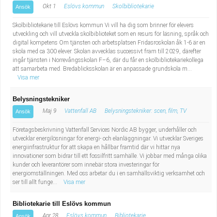
Okt 1
Eslövs kommun
Skolbibliotekarie
Ansök
Skolbibliotekarie till Eslövs kommun Vi vill ha dig som brinner för elevers
utveckling och vill utveckla skolbiblioteket som en resurs för läsning, språk och
digital kompetens Om tjänsten och arbetsplatsen Fridasroskolan åk 1-6 är en
skola med ca 300 elever. Skolan avvecklas successivt fram till 2029, därefter
ingår tjänsten i Norrevångsskolan F–6, där du får en skolbibliotekariekollega
att samarbeta med. Bredablicksskolan är en anpassade grundskola m...
Visa mer
Belysningstekniker
Maj 9
Vattenfall AB
Belysningstekniker: scen, film, TV
Ansök
Företagsbeskrivning Vattenfall Services Nordic AB bygger, underhåller och
utvecklar energilösningar för energi- och elanläggningar. Vi utvecklar Sveriges
energiinfrastruktur för att skapa en hållbar framtid där vi hittar nya
innovationer som bidrar till ett fossilfritt samhälle. Vi jobbar med många olika
kunder och leverantörer som innebär stora investeringar för
energiomställningen. Med oss arbetar du i en samhällsviktig verksamhet och
ser till allt funge...
Visa mer
Bibliotekarie till Eslövs kommun
Apr 28
Eslövs kommun
Bibliotekarie
Ansök