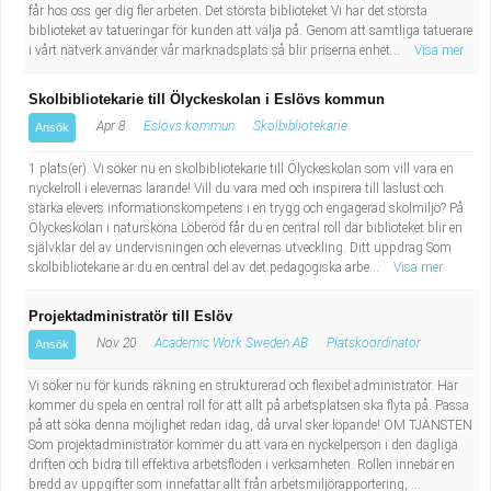
får hos oss ger dig fler arbeten. Det största biblioteket Vi har det största
Industriell tillverkning
Behandlingsassistent/Socialpedagog
biblioteket av tatueringar för kunden att välja på. Genom att samtliga tatuerare
i vårt nätverk använder vår marknadsplats så blir priserna enhet...
Visa mer
Installation, drift, underhåll
Tandsköterska
Skolbibliotekarie till Ölyckeskolan i Eslövs kommun
Kropps- och skönhetsvård
Budbilsförare
Apr 8
Eslövs kommun
Skolbibliotekarie
Ansök
1 plats(er). Vi söker nu en skolbibliotekarie till Ölyckeskolan som vill vara en
Kultur, media, design
Tidningsbud/Tidningsdistributör
nyckelroll i elevernas lärande! Vill du vara med och inspirera till läslust och
stärka elevers informationskompetens i en trygg och engagerad skolmiljö? På
Ölyckeskolan i natursköna Löberöd får du en central roll där biblioteket blir en
Militärt arbete
Lärare i fritidshem/Fritidspedagog
självklar del av undervisningen och elevernas utveckling. Ditt uppdrag Som
skolbibliotekarie är du en central del av det pedagogiska arbe...
Visa mer
Naturbruk
Taxiförare/Taxichaufför
Projektadministratör till Eslöv
Naturvetenskapligt arbete
Läkarsekreterare/Vårdadmin/Medicinsk
Nov 20
Academic Work Sweden AB
Platskoordinator
Ansök
Vi söker nu för kunds räkning en strukturerad och flexibel administratör. Här
sekreterare
Pedagogiskt arbete
kommer du spela en central roll för att allt på arbetsplatsen ska flyta på. Passa
på att söka denna möjlighet redan idag, då urval sker löpande! OM TJÄNSTEN
Som projektadministratör kommer du att vara en nyckelperson i den dagliga
Lastbilsförare m.fl.
Sanering och renhållning
driften och bidra till effektiva arbetsflöden i verksamheten. Rollen innebär en
bredd av uppgifter som innefattar allt från arbetsmiljörapportering, ...