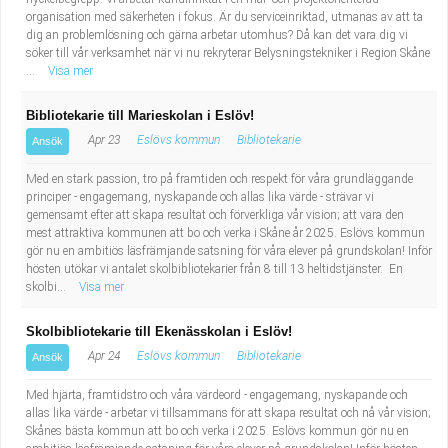
organisation med säkerheten i fokus. Är du serviceinriktad, utmanas av att ta
dig an problemlösning och gärna arbetar utomhus? Då kan det vara dig vi
söker till vår verksamhet när vi nu rekryterar Belysningstekniker i Region Skåne
...
Visa mer
Bibliotekarie till Marieskolan i Eslöv!
Apr 23
Eslövs kommun
Bibliotekarie
Ansök
Med en stark passion, tro på framtiden och respekt för våra grundläggande
principer - engagemang, nyskapande och allas lika värde - strävar vi
gemensamt efter att skapa resultat och förverkliga vår vision; att vara den
mest attraktiva kommunen att bo och verka i Skåne år 2025. Eslövs kommun
gör nu en ambitiös läsfrämjande satsning för våra elever på grundskolan! Inför
hösten utökar vi antalet skolbibliotekarier från 8 till 13 heltidstjänster. En
skolbi...
Visa mer
Skolbibliotekarie till Ekenässkolan i Eslöv!
Apr 24
Eslövs kommun
Bibliotekarie
Ansök
Med hjärta, framtidstro och våra värdeord - engagemang, nyskapande och
allas lika värde - arbetar vi tillsammans för att skapa resultat och nå vår vision;
Skånes bästa kommun att bo och verka i 2025. Eslövs kommun gör nu en