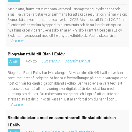
Med hjärta, framtidstro och våra värdeord - engagemang, nyskapande och
allas lika värde - arbetar vi tillsammans för att skapa resultat och nå vår vision;
Skånes bästa kommun att bo och verka i 2025. Visste du att läsåret 20/21 har
Ekenässkolans vackra byggnad totalrenoverats och är nu klar för att sprida
nya kunskaper vidare? Ekenässkolan är en 7-9-skola centralt belägen i Eslöv.
Skolan är nyrenoverad med ett helt nytt skolbibliotek. Västra skolan är ...
Visa mer
Biografanställd till Bian i Eslöv
Nov 26
Eurostar AB
Biografmaskinist
Ansök
Biografen Bian i Eslöv har två salonger . Vi visar film där 4-5 kvällar i veckan
samt matineer på helgerna. Vi har ca 6 föreställningar på dagtid vardagar varje
höst och vår för daglediga och ibland skolbio. Den vi söker ska vara tekniskt
intresserad och då all filmvisning sker digitalt så är det också bra med
kunskap om datorer. Du måste vara noggrann och lugn så att du inte blir
stressad av att det blir kö till kassan. Det är en fördel om du har någon...
Visa mer
Skolbibliotekarie med en samordnarroll för skolbiblioteken
i Eslöv